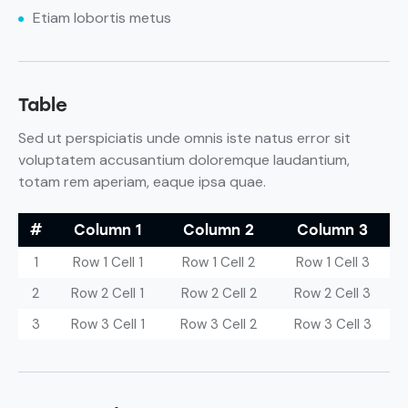
Etiam lobortis metus
Table
Sed ut perspiciatis unde omnis iste natus error sit
voluptatem accusantium doloremque laudantium,
totam rem aperiam, eaque ipsa quae.
#
Column 1
Column 2
Column 3
1
Row 1 Cell 1
Row 1 Cell 2
Row 1 Cell 3
2
Row 2 Cell 1
Row 2 Cell 2
Row 2 Cell 3
3
Row 3 Cell 1
Row 3 Cell 2
Row 3 Cell 3